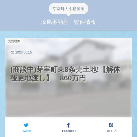
芽室町の不動産屋
涼風不動産 物件情報
売買物件
2026.06.15
(商談中)芽室町東8条売土地!【解体
後更地渡し】 860万円
Twitter
Facebook
はてブ