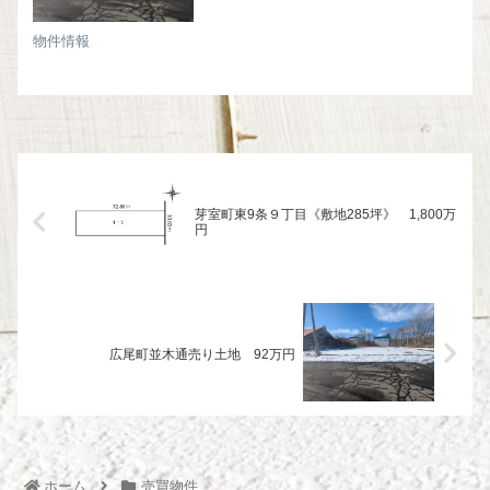
物件情報
芽室町東9条９丁目《敷地285坪》 1,800万
円
広尾町並木通売り土地 92万円
ホーム
売買物件