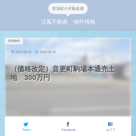
芽室町の不動産屋
涼風不動産 物件情報
売買物件
2025.06.02
2024.08.20
（価格改定）音更町駒場本通売土
地 300万円
Twitter
Facebook
はてブ